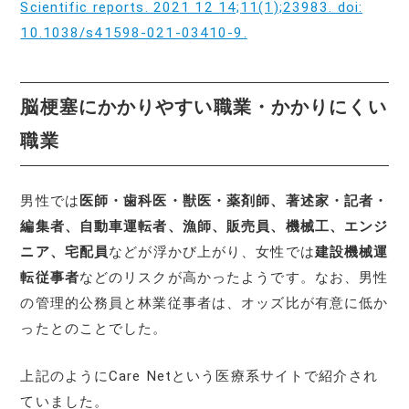
Scientific reports. 2021 12 14;11(1);23983. doi:
10.1038/s41598-021-03410-9.
脳梗塞にかかりやすい職業・かかりにくい
職業
男性では
医師・歯科医・獣医・薬剤師、著述家・記者・
編集者、自動車運転者、漁師、販売員、機械工、エンジ
ニア、宅配員
などが浮かび上がり、女性では
建設機械運
転従事者
などのリスクが高かったようです。なお、男性
の管理的公務員と林業従事者は、オッズ比が有意に低か
ったとのことでした。
上記のようにCare Netという医療系サイトで紹介され
ていました。