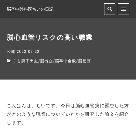
脳卒中外科医ちいの日記
脳心血管リスクの高い職業
公開:2022-02-22
くも膜下出血
/
脳出血
/
脳卒中全般
/
脳梗塞
こんばんは、ちいです。今日は脳心血管病に罹患した方
がどのような職業についていたかを研究した論文を紹介
します。