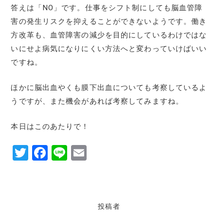
答えは「NO」です。仕事をシフト制にしても脳血管障
害の発生リスクを抑えることができないようです。働き
方改革も、血管障害の減少を目的にしているわけではな
いにせよ病気になりにくい方法へと変わっていけばいい
ですね。
ほかに脳出血やくも膜下出血についても考察しているよ
うですが、また機会があれば考察してみますね。
本日はこのあたりで！
T
F
Li
E
w
a
n
m
it
c
e
ai
te
e
l
投稿者
r
b