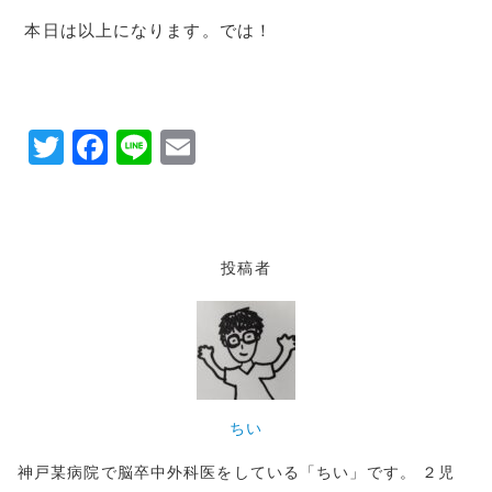
本日は以上になります。では！
T
F
Li
E
w
a
n
m
it
c
e
ai
te
e
l
投稿者
r
b
o
o
k
ちい
神戸某病院で脳卒中外科医をしている「ちい」です。 ２児