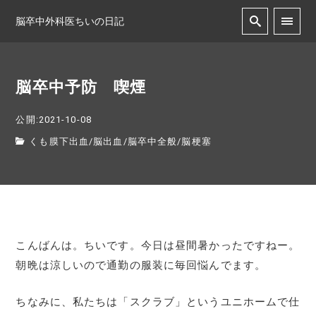
脳卒中外科医ちいの日記
脳卒中予防 喫煙
公開:2021-10-08
くも膜下出血
/
脳出血
/
脳卒中全般
/
脳梗塞
こんばんは。ちいです。今日は昼間暑かったですねー。
朝晩は涼しいので通勤の服装に毎回悩んでます。
ちなみに、私たちは「スクラブ」というユニホームで仕