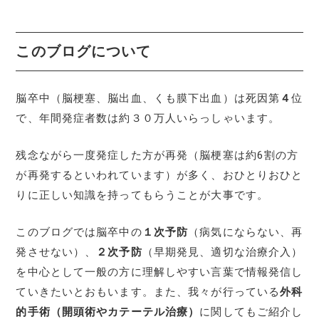
このブログについて
脳卒中（脳梗塞、脳出血、くも膜下出血）は死因第
４
位
で、年間発症者数は約３０万人いらっしゃいます。
残念ながら一度発症した方が再発（脳梗塞は約6割の方
が再発するといわれています）が多く、おひとりおひと
りに正しい知識を持ってもらうことが大事です。
このブログでは脳卒中の
１次予防
（病気にならない、再
発させない）、
２次予防
（早期発見、適切な治療介入）
を中心として一般の方に理解しやすい言葉で情報発信し
ていきたいとおもいます。また、我々が行っている
外科
的手術（開頭術やカテーテル治療）
に関してもご紹介し